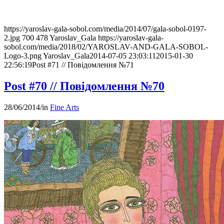
https://yaroslav-gala-sobol.com/media/2014/07/gala-sobol-0197-
2.jpg
700
478
Yaroslav_Gala
https://yaroslav-gala-
sobol.com/media/2018/02/YAROSLAV-AND-GALA-SOBOL-
Logo-3.png
Yaroslav_Gala
2014-07-05 23:03:11
2015-01-30
22:56:19
Post #71 // Повідомлення №71
Post #70 // Повідомлення №70
28/06/2014
/
in
Fine Arts