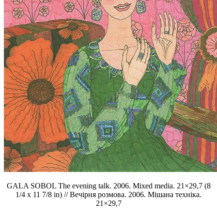
GALA SOBOL The evening talk. 2006. Mixed media. 21×29,7 (8
1/4 x 11 7/8 in) // Вечірня розмова. 2006. Мішана техніка.
21×29,7