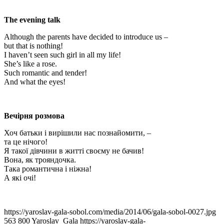
The evening talk
Although the parents have decided to introduce us –
but that is nothing!
I haven’t seen such girl in all my life!
She’s like a rose.
Such romantic and tender!
And what the eyes!
Вечірня розмова
Хоч батьки і вирішили нас познайомити, –
та це нічого!
Я такої дівчини в житті своєму не бачив!
Вона, як трояндочка.
Така романтична і ніжна!
А які очі!
https://yaroslav-gala-sobol.com/media/2014/06/gala-sobol-0027.jpg
563
800
Yaroslav_Gala
https://yaroslav-gala-