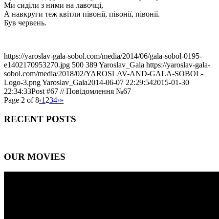
Ми сиділи з ними на лавочці,
А навкруги теж квітли півонії, півонії, півонії.
Був червень.
https://yaroslav-gala-sobol.com/media/2014/06/gala-sobol-0195-
e1402170953270.jpg
500
389
Yaroslav_Gala
https://yaroslav-gala-
sobol.com/media/2018/02/YAROSLAV-AND-GALA-SOBOL-
Logo-3.png
Yaroslav_Gala
2014-06-07 22:29:54
2015-01-30
22:34:33
Post #67 // Повідомлення №67
Page 2 of 8
‹
1
2
3
4
›
»
RECENT POSTS
OUR MOVIES