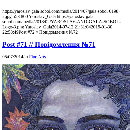
https://yaroslav-gala-sobol.com/media/2014/07/gala-sobol-0198-
2.jpg
558
800
Yaroslav_Gala
https://yaroslav-gala-
sobol.com/media/2018/02/YAROSLAV-AND-GALA-SOBOL-
Logo-3.png
Yaroslav_Gala
2014-07-12 21:31:04
2015-01-30
22:58:49
Post #72 // Повідомлення №72
Post #71 // Повідомлення №71
05/07/2014
/
in
Fine Arts