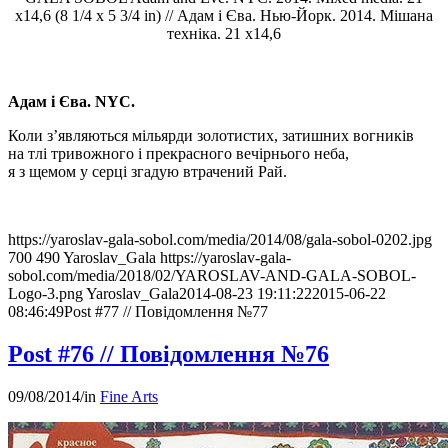
x14,6 (8 1/4 x 5 3/4 in) // Адам і Єва. Нью-Йорк. 2014. Мішана
техніка. 21 x14,6
Адам і Єва. NYC.
Коли з’являються мільярди золотистих, затишних вогників
на тлі тривожного і прекрасного вечірнього неба,
я з щемом у серці згадую втрачений Рай.
https://yaroslav-gala-sobol.com/media/2014/08/gala-sobol-0202.jpg
700
490
Yaroslav_Gala
https://yaroslav-gala-
sobol.com/media/2018/02/YAROSLAV-AND-GALA-SOBOL-
Logo-3.png
Yaroslav_Gala
2014-08-23 19:11:22
2015-06-22
08:46:49
Post #77 // Повідомлення №77
Post #76 // Повідомлення №76
09/08/2014
/
in
Fine Arts