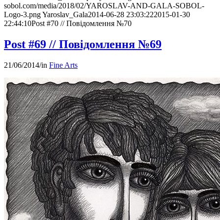
sobol.com/media/2018/02/YAROSLAV-AND-GALA-SOBOL-
Logo-3.png
Yaroslav_Gala
2014-06-28 23:03:22
2015-01-30
22:44:10
Post #70 // Повідомлення №70
Post #69 // Повідомлення №69
21/06/2014
/
in
Fine Arts