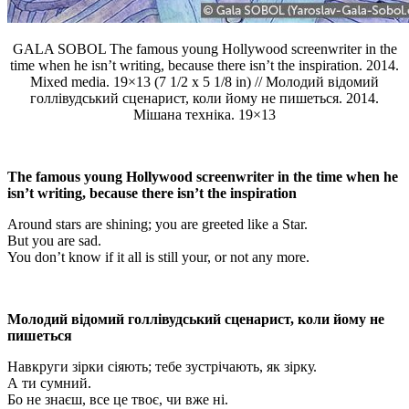
GALA SOBOL The famous young Hollywood screenwriter in the
time when he isn’t writing, because there isn’t the inspiration. 2014.
Mixed media. 19×13 (7 1/2 x 5 1/8 in) // Молодий відомий
голлівудський сценарист, коли йому не пишеться. 2014.
Мішана техніка. 19×13
The famous young Hollywood screenwriter in the time when he
isn’t writing, because there isn’t the inspiration
Around stars are shining; you are greeted like a Star.
But you are sad.
You don’t know if it all is still your, or not any more.
Молодий відомий голлівудський сценарист, коли йому не
пишеться
Навкруги зірки сіяють; тебе зустрічають, як зірку.
А ти сумний.
Бо не знаєш, все це твоє, чи вже ні.